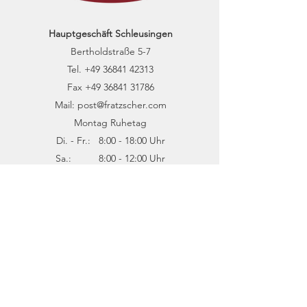
Hauptgeschäft Schleusingen
Bertholdstraße 5-7
Tel.
+49 36841 42313
Fax +49 36841 31786
Mail: post@fratzscher.com
Montag Ruhetag
Di. - Fr.: 8:00 - 18:00 Uhr
Sa.: 8:00 - 12:00 Uhr
​Filiale Suhl
Marktplatz 4
Tel.
+49 3681 3195479
Montag Ruhetag
Di. - Fr.: 8:00 - 16:00 Uhr
Sa.: 8:00 - 12:00 Uhr