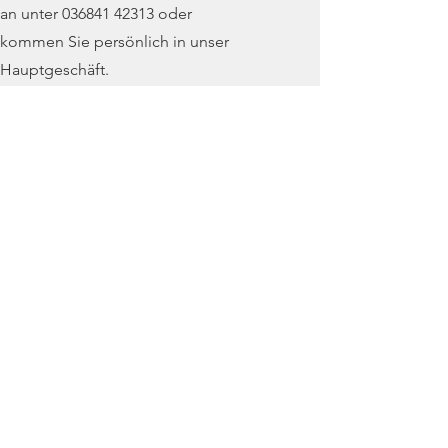
an unter
036841 42313
oder
kommen Sie persönlich in unser
Hauptgeschäft.
Wir freuen uns auf Sie!
Hauptgeschäft Schleusingen
Bertholdstraße 5-7
Tel.
+49 36841 42313