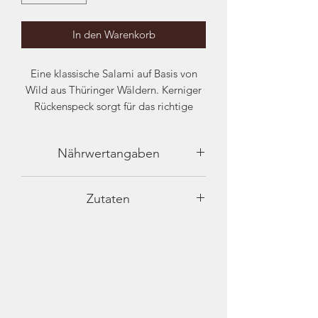
In den Warenkorb
Eine klassische Salami auf Basis von
Wild aus Thüringer Wäldern. Kerniger
Rückenspeck sorgt für das richtige
Mundgefühl. Naturreifung und ein
Hauch von Knoblauch vollenden den
Nährwertangaben
Genuss.
Nährwerte
je 100 g
Zutaten
Einwaage: 350 g
Grundpreis: 39,71 €/kg
Brennwert kJ
1430
Wildfleisch (Hirsch, Wildschwein) 62%,
Einwaage und Grundpreis sind
Meersalz, Gewürze, Gewürzaromen,
Brennwert kcal
342
abhängig vom Reifegrad
Magermilchpulver
,
Zucker,
Geschmacksverstärker
Fett
25 g
Natriumglutamat, Antioxidationsmittel
Ascorbinsäure, Konservierungsstoff
davon gesättigte
5 g